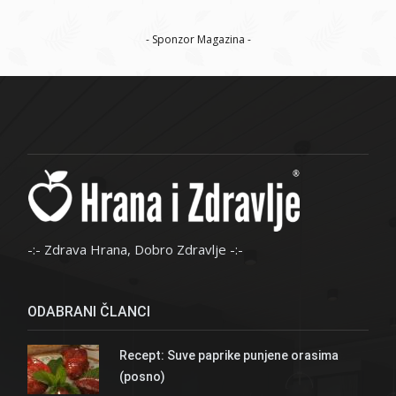
- Sponzor Magazina -
-:- Zdrava Hrana, Dobro Zdravlje -:-
ODABRANI ČLANCI
Recept: Suve paprike punjene orasima
(posno)