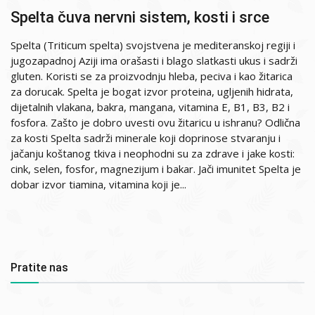
Spelta čuva nervni sistem, kosti i srce
Spelta (Triticum spelta) svojstvena je mediteranskoj regiji i
jugozapadnoj Aziji ima orašasti i blago slatkasti ukus i sadrži
gluten. Koristi se za proizvodnju hleba, peciva i kao žitarica
za dorucak. Spelta je bogat izvor proteina, ugljenih hidrata,
dijetalnih vlakana, bakra, mangana, vitamina E, B1, B3, B2 i
fosfora. Zašto je dobro uvesti ovu žitaricu u ishranu? Odlična
za kosti Spelta sadrži minerale koji doprinose stvaranju i
jačanju koštanog tkiva i neophodni su za zdrave i jake kosti:
cink, selen, fosfor, magnezijum i bakar. Jači imunitet Spelta je
dobar izvor tiamina, vitamina koji je...
Pratite nas