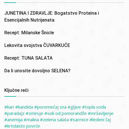
JUNETINA I ZDRAVLJE: Bogatstvo Proteina i
Esencijalnih Nutrijenata
Recept: Milanske Šnicle
Lekovita svojstva ČUVARKUĆE
Recept: TUNA SALATA
Da li unosite dovoljno SELENA?
Ključne reči
kari
kandida
poremećaj sna
gljive
topla voda
paradajz
smiruje
sok od pomorandže
mršavljenje
anemija
malina
zelena salata
sarmice
ledeni čaj
krtolasto povrće