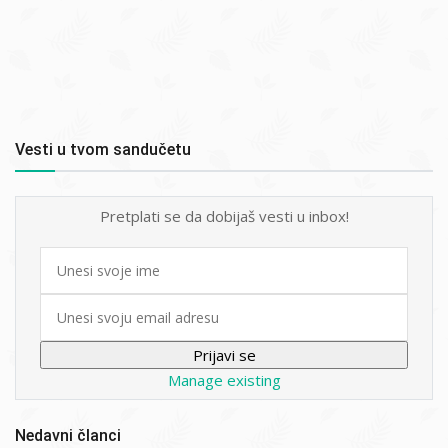
Vesti u tvom sandučetu
Pretplati se da dobijaš vesti u inbox!
First
name
Email
Manage existing
Nedavni članci