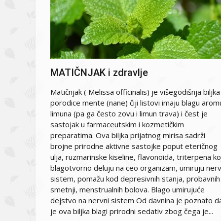
MATIČNJAK i zdravlje
Matičnjak ( Melissa officinalis) je višegodišnja biljka
porodice mente (nane) čiji listovi imaju blagu arom
limuna (pa ga često zovu i limun trava) i čest je
sastojak u farmaceutskim i kozmetičkim
preparatima. Ova biljka prijatnog mirisa sadrži
brojne prirodne aktivne sastojke poput eteričnog
ulja, ruzmarinske kiseline, flavonoida, triterpena ko
blagotvorno deluju na ceo organizam, umiruju nerv
sistem, pomažu kod depresivnih stanja, probavnih
smetnji, menstrualnih bolova. Blago umirujuće
dejstvo na nervni sistem Od davnina je poznato d
je ova biljka blagi prirodni sedativ zbog čega je...