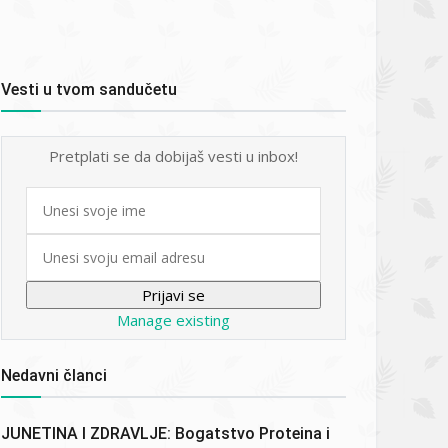
Vesti u tvom sandučetu
Pretplati se da dobijaš vesti u inbox!
First
name
Email
Manage existing
Nedavni članci
JUNETINA I ZDRAVLJE: Bogatstvo Proteina i