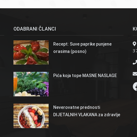
ODABRANI ČLANCI
K
Recept: Suve paprike punjene
37
orasima (posno)
Pića koja tope MASNE NASLAGE
Neverovatne prednosti
DIJETALNIH VLAKANA za zdravlje