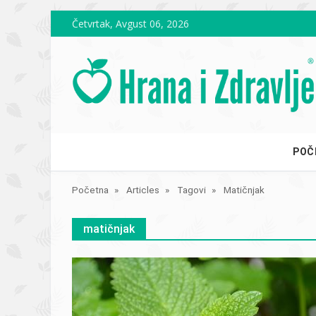
Skip to main content
Četvrtak, Avgust 06, 2026
POČ
Početna
Articles
Tagovi
Matičnjak
matičnjak