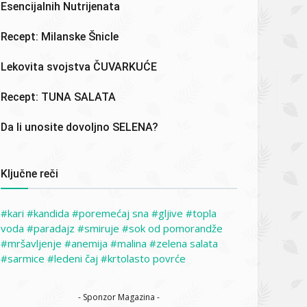
Esencijalnih Nutrijenata
Recept: Milanske Šnicle
Lekovita svojstva ČUVARKUĆE
Recept: TUNA SALATA
Da li unosite dovoljno SELENA?
Ključne reči
kari
kandida
poremećaj sna
gljive
topla
voda
paradajz
smiruje
sok od pomorandže
mršavljenje
anemija
malina
zelena salata
sarmice
ledeni čaj
krtolasto povrće
- Sponzor Magazina -