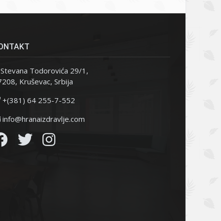
ONTAKT
Stevana Todorovića 29/1,
208, Kruševac, Srbija
+(381) 64 255-7-552
info@hranaizdravlje.com