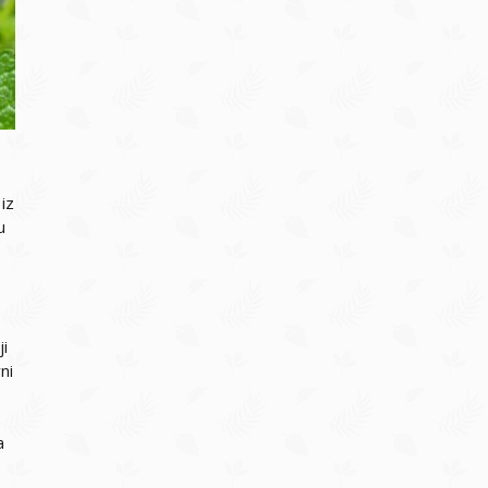
 iz
u
ji
ni
a