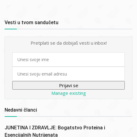
Vesti u tvom sandučetu
Pretplati se da dobijaš vesti u inbox!
First
name
Email
Manage existing
Nedavni članci
JUNETINA I ZDRAVLJE: Bogatstvo Proteina i
Esencijalnih Nutrijenata