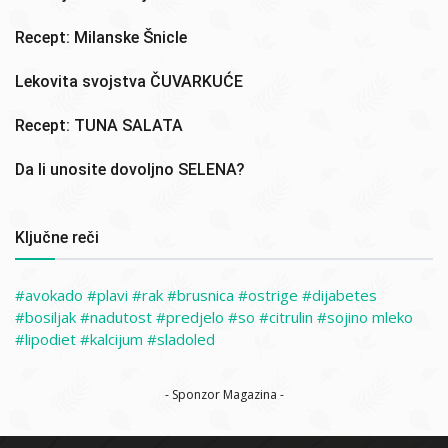
Recept: Milanske Šnicle
Lekovita svojstva ČUVARKUĆE
Recept: TUNA SALATA
Da li unosite dovoljno SELENA?
Ključne reči
avokado
plavi
rak
brusnica
ostrige
dijabetes
bosiljak
nadutost
predjelo
so
citrulin
sojino mleko
lipodiet
kalcijum
sladoled
- Sponzor Magazina -