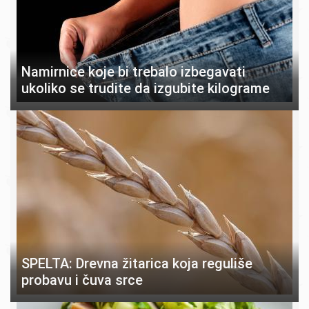
Namirnice koje bi trebalo izbegavati
ukoliko se trudite da izgubite kilograme
SPELTA: Drevna žitarica koja reguliše
probavu i čuva srce