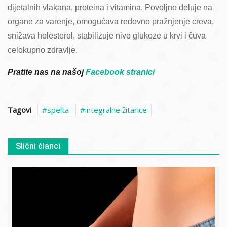
dijetalnih vlakana, proteina i vitamina. Povoljno deluje na
organe za varenje, omogućava redovno pražnjenje creva,
snižava holesterol, stabilizuje nivo glukoze u krvi i čuva
celokupno zdravlje.
Pratite nas na našoj
Facebook stranici
Tagovi
spelta
integralne žitarice
Slični članci