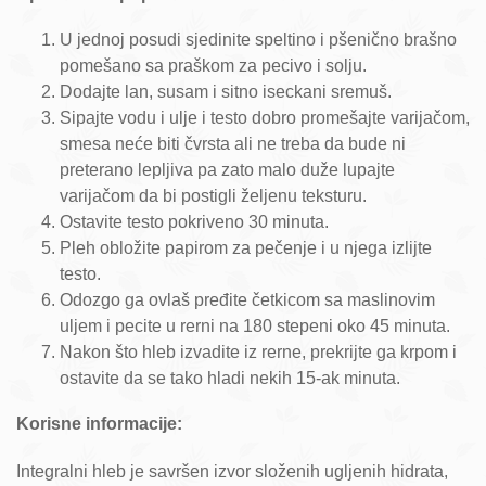
U jednoj posudi sjedinite speltino i pšenično brašno
pomešano sa praškom za pecivo i solju.
Dodajte lan, susam i sitno iseckani sremuš.
Sipajte vodu i ulje i testo dobro promešajte varijačom,
smesa neće biti čvrsta ali ne treba da bude ni
preterano lepljiva pa zato malo duže lupajte
varijačom da bi postigli željenu teksturu.
Ostavite testo pokriveno 30 minuta.
Pleh obložite papirom za pečenje i u njega izlijte
testo.
Odozgo ga ovlaš pređite četkicom sa maslinovim
uljem i pecite u rerni na 180 stepeni oko 45 minuta.
Nakon što hleb izvadite iz rerne, prekrijte ga krpom i
ostavite da se tako hladi nekih 15-ak minuta.
Korisne informacije:
Integralni hleb je savršen izvor složenih ugljenih hidrata,