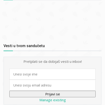
Vesti u tvom sandučetu
Pretplati se da dobijaš vesti u inbox!
First
name
Email
Manage existing