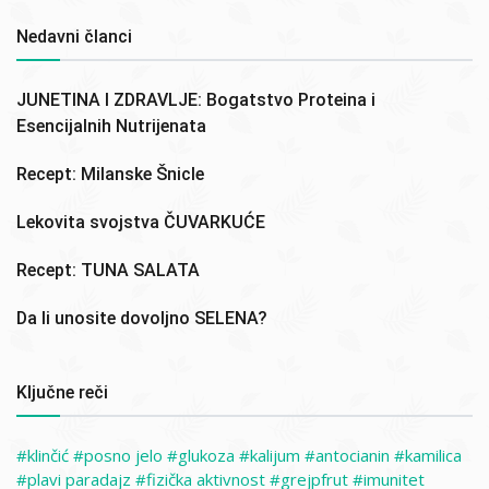
Nedavni članci
JUNETINA I ZDRAVLJE: Bogatstvo Proteina i
Esencijalnih Nutrijenata
Recept: Milanske Šnicle
Lekovita svojstva ČUVARKUĆE
Recept: TUNA SALATA
Da li unosite dovoljno SELENA?
Ključne reči
klinčić
posno jelo
glukoza
kalijum
antocianin
kamilica
plavi paradajz
fizička aktivnost
grejpfrut
imunitet