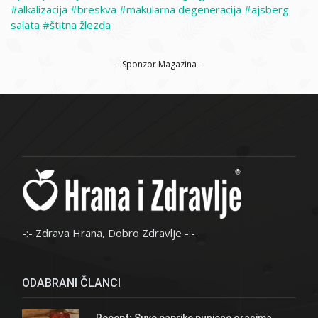
alkalizacija
breskva
makularna degeneracija
ajsberg
salata
štitna žlezda
- Sponzor Magazina -
-:- Zdrava Hrana, Dobro Zdravlje -:-
ODABRANI ČLANCI
Recept: Suve paprike punjene orasima