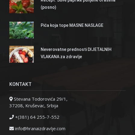
(posno)
Pića koja tope MASNE NASLAGE
Neverovatne prednosti DIJETALNIH
VLAKANA za zdravlje
KONTAKT
Stevana Todorovića 29/1,
37208, Kruševac, Srbija
+(381) 64 255-7-552
info@hranaizdravlje.com