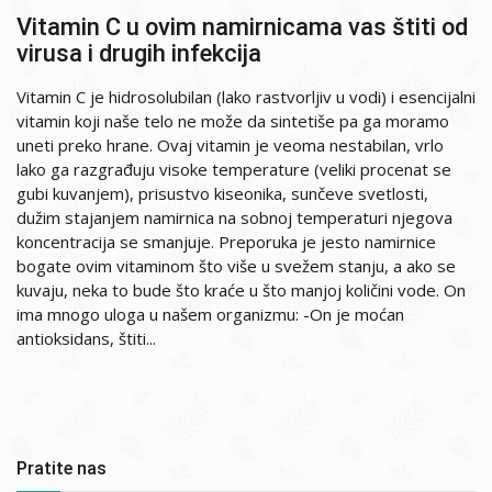
Vitamin C u ovim namirnicama vas štiti od
virusa i drugih infekcija
Vitamin C je hidrosolubilan (lako rastvorljiv u vodi) i esencijalni
vitamin koji naše telo ne može da sintetiše pa ga moramo
uneti preko hrane. Ovaj vitamin je veoma nestabilan, vrlo
lako ga razgrađuju visoke temperature (veliki procenat se
gubi kuvanjem), prisustvo kiseonika, sunčeve svetlosti,
dužim stajanjem namirnica na sobnoj temperaturi njegova
koncentracija se smanjuje. Preporuka je jesto namirnice
bogate ovim vitaminom što više u svežem stanju, a ako se
kuvaju, neka to bude što kraće u što manjoj količini vode. On
ima mnogo uloga u našem organizmu: -On je moćan
antioksidans, štiti...
Pratite nas