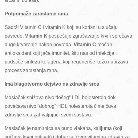
srčanih bolesti).
Potpomaže zarastanje rana
Sadrži Vitamin C i vitamin K koji su korisni u slučaju
povrede.
Vitamin K
pospešuje zgrušavanje krvi i sprečava
dugo krvarenje nakon povreda.
Vitamin C
moćan
antioksidant koji jača imunitet, štiti nas od infekcija i
podstiče sintezu kolagena koji regeneriše kožu i ubrzava
process zarastanja rana.
Ima blagotvorno dejstvo na zdravlje srca
Maslačak snižava nivo “lošeg” LDL holesterola dok
povećava nivo “dobrog” HDL holesterola čime čuva
zdravlje srca zahvaljujući svom sastavu.
Maslačak je namirnica sa puno vlakana, kalijuma (koji
snižava krvni pritisak) i dobar su izvor vitamina zdravih za