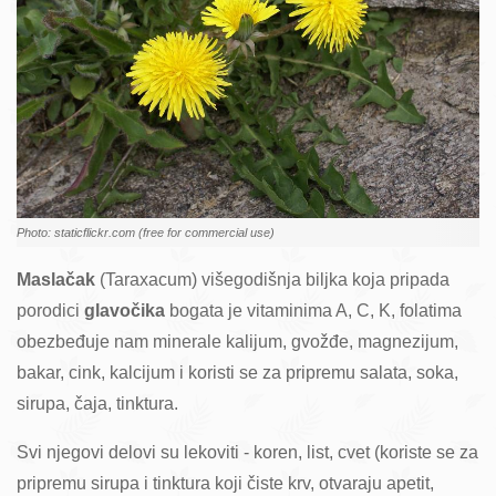
Photo: staticflickr.com (free for commercial use)
Maslačak
(Taraxacum) višegodišnja biljka koja pripada
porodici
glavočika
bogata je vitaminima A, C, K, folatima
obezbeđuje nam minerale kalijum, gvožđe, magnezijum,
bakar, cink, kalcijum i koristi se za pripremu salata, soka,
sirupa, čaja, tinktura.
Svi njegovi delovi su lekoviti - koren, list, cvet (koriste se za
pripremu sirupa i tinktura koji čiste krv, otvaraju apetit,