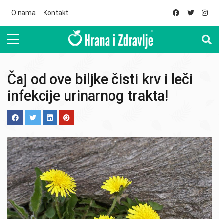
Skip to main content
O nama
Kontakt
Čaj od ove biljke čisti krv i leči
infekcije urinarnog trakta!
Image