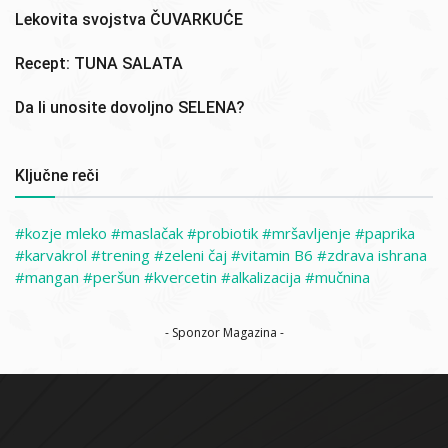
Lekovita svojstva ČUVARKUĆE
Recept: TUNA SALATA
Da li unosite dovoljno SELENA?
Ključne reči
kozje mleko
maslačak
probiotik
mršavljenje
paprika
karvakrol
trening
zeleni čaj
vitamin B6
zdrava ishrana
mangan
peršun
kvercetin
alkalizacija
mučnina
- Sponzor Magazina -