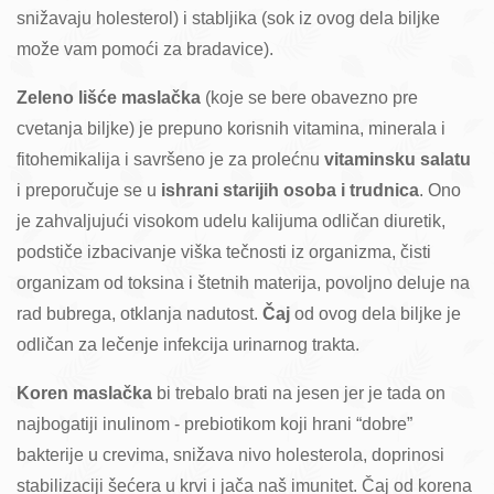
snižavaju holesterol) i stabljika (sok iz ovog dela biljke
može vam pomoći za bradavice).
Zeleno lišće maslačka
(koje se bere obavezno pre
cvetanja biljke) je prepuno korisnih vitamina, minerala i
fitohemikalija i savršeno je za prolećnu
vitaminsku salatu
i preporučuje se u
ishrani starijih osoba i trudnica
. Ono
je zahvaljujući visokom udelu kalijuma odličan diuretik,
podstiče izbacivanje viška tečnosti iz organizma, čisti
organizam od toksina i štetnih materija, povoljno deluje na
rad bubrega, otklanja nadutost.
Čaj
od ovog dela biljke je
odličan za lečenje infekcija urinarnog trakta.
Koren maslačka
bi trebalo brati na jesen jer je tada on
najbogatiji inulinom - prebiotikom koji hrani “dobre”
bakterije u crevima, snižava nivo holesterola, doprinosi
stabilizaciji šećera u krvi i jača naš imunitet. Čaj od korena