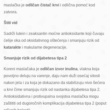
maslačka je
odličan čistač krvi
i odlična pomoć kod
zatvora.
Štiti vid
Sadrži lutein i zeaksantin moćne antioksidante koji čuvaju
ćelije oka od oksidativnog oštećenja i smanjuju rizik od
katarakte
i makularne degeneracije.
Smanjuje rizik od dijabetesa tipa 2
Koreni maslačaka je
odličan izvor inulina
, vlakna koja
povoljno deluju na varenje, daju nam duži osećaj sitosti
nakon jela i za koja je dokazano da stabilizuju nivo šećera
u krvi čime smanjuju rizik od nastanka dijabetesa tipa 2.
Antioksidativna i protivupalna svojstva maslačka mogu
zaštititi od dugoročnih komplikacija dijabetesa tipa 2 (poput