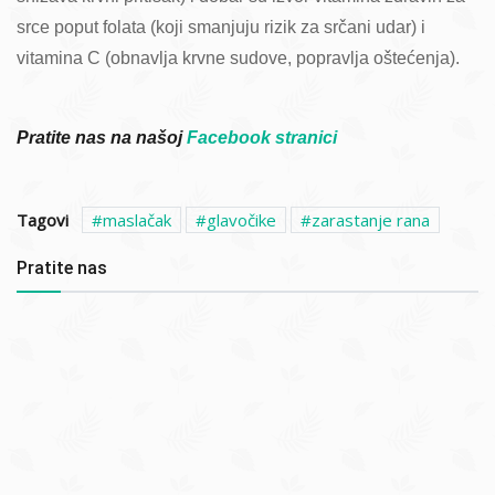
srce poput folata (koji smanjuju rizik za srčani udar) i
vitamina C (obnavlja krvne sudove, popravlja oštećenja).
Pratite nas na našoj
Facebook stranici
Tagovi
maslačak
glavočike
zarastanje rana
Pratite nas