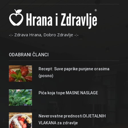
-:- Zdrava Hrana, Dobro Zdravlje -:-
ODABRANI ČLANCI
Recept: Suve paprike punjene orasima
(posno)
Pića koja tope MASNE NASLAGE
Neverovatne prednosti DIJETALNIH
VLAKANA za zdravlje