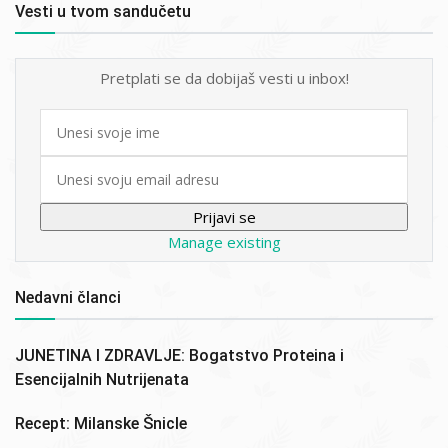
Vesti u tvom sandučetu
Pretplati se da dobijaš vesti u inbox!
First
name
Email
Manage existing
Nedavni članci
JUNETINA I ZDRAVLJE: Bogatstvo Proteina i
Esencijalnih Nutrijenata
Recept: Milanske Šnicle