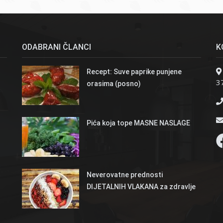
ODABRANI ČLANCI
K
Recept: Suve paprike punjene
37
orasima (posno)
Pića koja tope MASNE NASLAGE
Neverovatne prednosti
DIJETALNIH VLAKANA za zdravlje