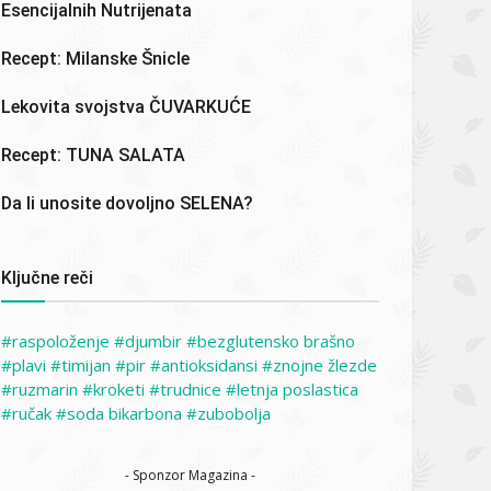
Esencijalnih Nutrijenata
Recept: Milanske Šnicle
Lekovita svojstva ČUVARKUĆE
Recept: TUNA SALATA
Da li unosite dovoljno SELENA?
Ključne reči
raspoloženje
djumbir
bezglutensko brašno
plavi
timijan
pir
antioksidansi
znojne žlezde
ruzmarin
kroketi
trudnice
letnja poslastica
ručak
soda bikarbona
zubobolja
- Sponzor Magazina -