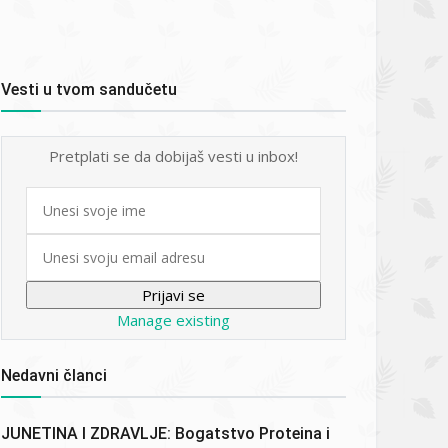
Vesti u tvom sandučetu
Pretplati se da dobijaš vesti u inbox!
First
name
Email
Manage existing
Nedavni članci
JUNETINA I ZDRAVLJE: Bogatstvo Proteina i