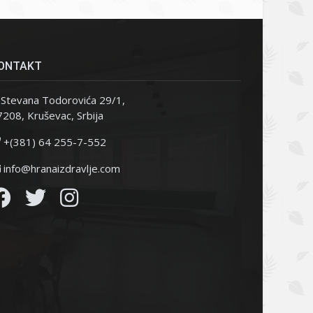
ONTAKT
Stevana Todorovića 29/1,
208, Kruševac, Srbija
+(381) 64 255-7-552
info@hranaizdravlje.com