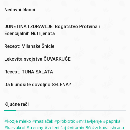
Nedavni članci
JUNETINA I ZDRAVLJE: Bogatstvo Proteina i
Esencijalnih Nutrijenata
Recept: Milanske Šnicle
Lekovita svojstva ČUVARKUĆE
Recept: TUNA SALATA
Da li unosite dovoljno SELENA?
Ključne reči
kozje mleko
maslačak
probiotik
mršavljenje
paprika
karvakrol
trening
zeleni čaj
vitamin B6
zdrava ishrana