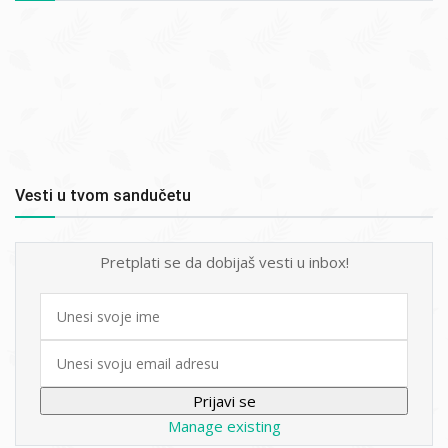
Vesti u tvom sandučetu
Pretplati se da dobijaš vesti u inbox!
First
name
Email
Manage existing