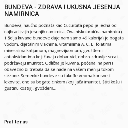
BUNDEVA - ZDRAVA I UKUSNA JESENJA
NAMIRNICA
Bundeva, naučno poznata kao Cucurbita pepo je jedna od
najhranljivijih jesenjih namirnica. Ova niskolaroična namirnica (
1 šolja kuvane bundeve daje nam samo 49 kalorija) je bogata
vodom, dijetalnim vlaknima, vitaminima A, C, E, folatima,
mineralima kalijumom, magnezijuomom, gvožđem i
antioksidantima koji čuvaju dobar vid, dobro zdravlje srca i
podržavaju imunitet. Odlična je kuvana, pečena, na pari i
obavezno bi trebala da se nađe na vašem meniju tokom
sezone. Semenke bundeve su takođe veoma korisne i
lekovite, one su bogate cinkom (koji jača imunitet, štiti kožu i
gustinu kostiji), gvožđem...
Pratite nas