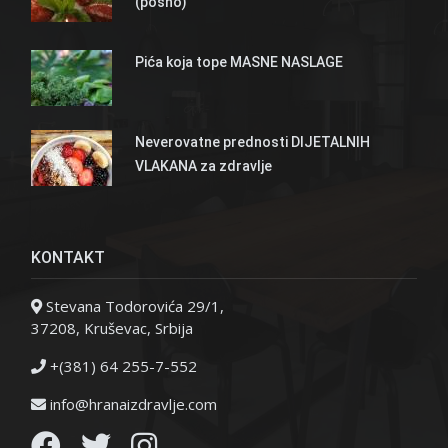
(posno)
Pića koja tope MASNE NASLAGE
Neverovatne prednosti DIJETALNIH
VLAKANA za zdravlje
KONTAKT
Stevana Todorovića 29/1,
37208, Kruševac, Srbija
+(381) 64 255-7-552
info@hranaizdravlje.com