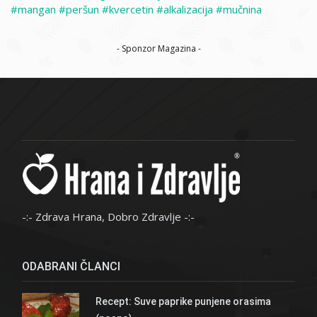
mangan
peršun
kvercetin
alkalizacija
mučnina
- Sponzor Magazina -
-:- Zdrava Hrana, Dobro Zdravlje -:-
ODABRANI ČLANCI
Recept: Suve paprike punjene orasima