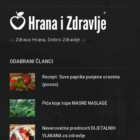
-:- Zdrava Hrana, Dobro Zdravlje -:-
ODABRANI ČLANCI
Recept: Suve paprike punjene orasima
(posno)
Pića koja tope MASNE NASLAGE
Neverovatne prednosti DIJETALNIH
VLAKANA za zdravlje