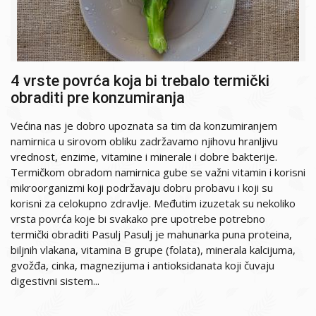
4 vrste povrća koja bi trebalo termički
obraditi pre konzumiranja
Većina nas je dobro upoznata sa tim da konzumiranjem
namirnica u sirovom obliku zadržavamo njihovu hranljivu
vrednost, enzime, vitamine i minerale i dobre bakterije.
Termičkom obradom namirnica gube se važni vitamin i korisni
mikroorganizmi koji podržavaju dobru probavu i koji su
korisni za celokupno zdravlje. Međutim izuzetak su nekoliko
vrsta povrća koje bi svakako pre upotrebe potrebno
termički obraditi Pasulj Pasulj je mahunarka puna proteina,
biljnih vlakana, vitamina B grupe (folata), minerala kalcijuma,
gvožđa, cinka, magnezijuma i antioksidanata koji čuvaju
digestivni sistem...