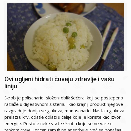
Ovi ugljeni hidrati čuvaju zdravlje i vašu
liniju
Skrob je polisaharid, složeni oblik šećera, koji se postepeno
razlaže u digestivnom sistemu i kao krajnji produkt njegove
razgradnje dobija se glukoza, monosaharid. Nastala glukoza
prelazi u krv, odatle odlazi u ćelije koje je koriste kao izvor
energije. Postoje neke vsrte skroba koje se ne vare u
tankom crevu i organizam ih ne apsorbuje, već se ponašaju