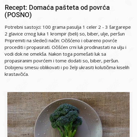
Recept: Domaća pašteta od povrća
(POSNO)
Potrebni sastojci: 100 grama pasulja 1 celer 2 - 3 šargarepe
2 glavice crnog luka 1 krompir (beli) so, biber, ulje, peršun
Pripremiti na sledeći način: Očišćeno i obareno povrće
procediti i propasirati. Očišćen crni luk prodinastati na ulju i
vodi dok ne omekša. Nakon toga pomešati luk sa
propasiranim povrćem i tome dodati so, biber, peršun.
Dobijenu smesu oblikovati i po želji ukrasiti kolutičima kiselih
krastavčića.