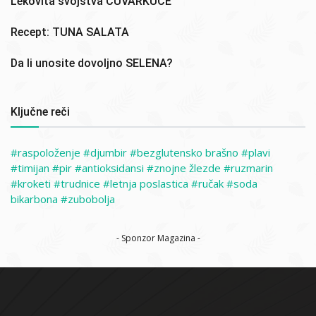
Lekovita svojstva ČUVARKUĆE
Recept: TUNA SALATA
Da li unosite dovoljno SELENA?
Ključne reči
raspoloženje
djumbir
bezglutensko brašno
plavi
timijan
pir
antioksidansi
znojne žlezde
ruzmarin
kroketi
trudnice
letnja poslastica
ručak
soda
bikarbona
zubobolja
- Sponzor Magazina -