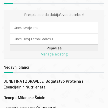
Pretplati se da dobijaš vesti u inbox!
First
name
Email
Manage existing
Nedavni članci
JUNETINA I ZDRAVLJE: Bogatstvo Proteina i
Esencijalnih Nutrijenata
Recept: Milanske Šnicle