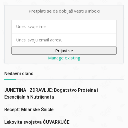
Pretplati se da dobijaš vesti u inbox!
First
name
Email
Manage existing
Nedavni članci
JUNETINA I ZDRAVLJE: Bogatstvo Proteina i
Esencijalnih Nutrijenata
Recept: Milanske Šnicle
Lekovita svojstva ČUVARKUĆE