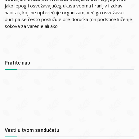
jako lepog i osvežavajućeg ukusa veoma hranljiv i zdrav
napitak, koji ne opterećuje organizam, već ga osvežava i
budi pa se često poslužuje pre doručka (on podstiče lučenje
sokova za varenje ali ako...
Pratite nas
Vesti u tvom sandučetu