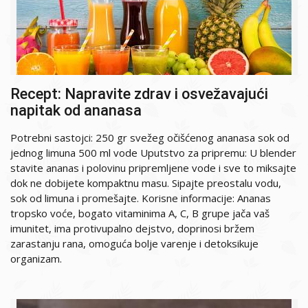
Recept: Napravite zdrav i osvežavajući
napitak od ananasa
Potrebni sastojci: 250 gr svežeg očišćenog ananasa sok od
jednog limuna 500 ml vode Uputstvo za pripremu: U blender
stavite ananas i polovinu pripremljene vode i sve to miksajte
dok ne dobijete kompaktnu masu. Sipajte preostalu vodu,
sok od limuna i promešajte. Korisne informacije: Ananas
tropsko voće, bogato vitaminima A, C, B grupe jača vaš
imunitet, ima protivupalno dejstvo, doprinosi bržem
zarastanju rana, omoguća bolje varenje i detoksikuje
organizam.