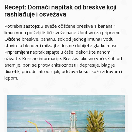
Recept: Domaći napitak od breskve koji
rashlađuje i osvežava
Potrebni sastojci: 3 sveže očišćene breskve 1 banana 1
limun voda po želji listići sveže nane Uputsvo za pripremu:
Očićene breskve, bananu, sok od jednog limuna i vodu
stavite u blender i miksajte dok ne dobijete glatku masu.
Pripremljeni napitak sipajte u čaše, dekorišite nanom i
uživajte. Korisne informacije: Breskva ukusno voće, štiti od
anemije, bori se protiv anksioznosti i depresije, blag je
diuretik, prirodni afrodizijak, održava kosu i kožu zdravom i
lepom.