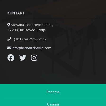
KONTAKT
Stevana Todorovića 29/1,
37208, Kruševac, Srbija
+(381) 64 255-7-552
info@hranaizdravlje.com
Početna
O nama