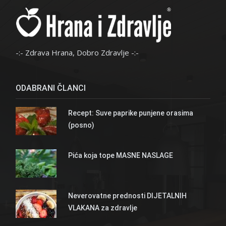
-:- Zdrava Hrana, Dobro Zdravlje -:-
ODABRANI ČLANCI
Recept: Suve paprike punjene orasima
(posno)
Pića koja tope MASNE NASLAGE
Neverovatne prednosti DIJETALNIH
VLAKANA za zdravlje