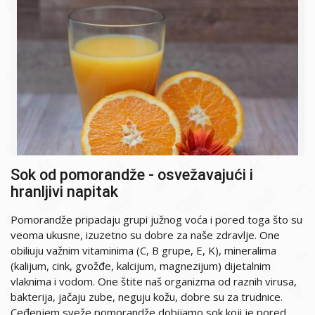
Sok od pomorandže - osvežavajući i
hranljivi napitak
Pomorandže pripadaju grupi južnog voća i pored toga što su
veoma ukusne, izuzetno su dobre za naše zdravlje. One
obiliuju važnim vitaminima (C, B grupe, E, K), mineralima
(kalijum, cink, gvožđe, kalcijum, magnezijum) dijetalnim
vlaknima i vodom. One štite naš organizma od raznih virusa,
bakterija, jačaju zube, neguju kožu, dobre su za trudnice.
Ceđenjem sveže pomorandže dobijamo sok koji je pored