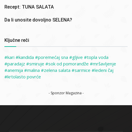
Recept: TUNA SALATA
Da li unosite dovoljno SELENA?
Ključne reči
kari
kandida
poremećaj sna
gljive
topla voda
paradajz
smiruje
sok od pomorandže
mršavljenje
anemija
malina
zelena salata
sarmice
ledeni čaj
krtolasto povrće
- Sponzor Magazina -