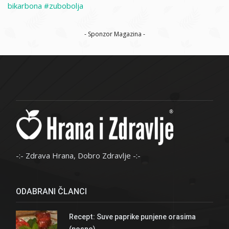
bikarbona
zubobolja
- Sponzor Magazina -
-:- Zdrava Hrana, Dobro Zdravlje -:-
ODABRANI ČLANCI
Recept: Suve paprike punjene orasima
(posno)