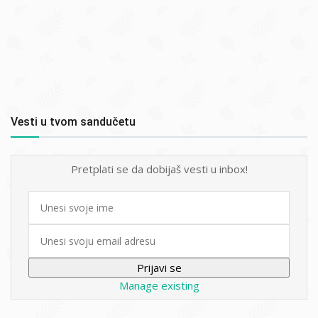
Vesti u tvom sandučetu
Pretplati se da dobijaš vesti u inbox!
First
name
Email
Manage existing