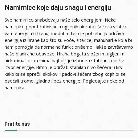
Namirnice koje daju snagu i energiju
Sve namirnice snabdevaju naše telo energijom. Neke
namirnice poput rafinisanih ugljenih hidrata i šećera vratiće
vam energiju u trenu, međutim telu je potrebnija održiva
energija iz hrane kao što su voće, žitarice, mahunarke koja bi
nam pomogla da normalno funkicionišemo i lakše završavamo
naše planirane obaveze. Hrana bogata složenim ugljenim
hidratima i proteinima najbolji je izbor za stabilan i održiv
izvor energije. Bitno je održati stabilan nivo šećera u krvi
kako bi se sprečili skokovi i padovi šećera zbog kojih bi se
osećali tromo, gladno i bez energije. Pogledajte neke od
namirnica...
Pratite nas