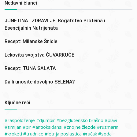
Nedavni članci
JUNETINA I ZDRAVLJE: Bogatstvo Proteina i
Esencijalnih Nutrijenata
Recept: Milanske Šnicle
Lekovita svojstva ČUVARKUĆE
Recept: TUNA SALATA
Da li unosite dovoljno SELENA?
Ključne reči
raspoloženje
djumbir
bezglutensko brašno
plavi
timijan
pir
antioksidansi
znojne žlezde
ruzmarin
kroketi
trudnice
letnja poslastica
ručak
soda