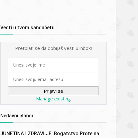
Vesti u tvom sandučetu
Pretplati se da dobijaš vesti u inbox!
First
name
Email
Manage existing
Nedavni članci
JUNETINA I ZDRAVLJE: Bogatstvo Proteina i