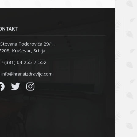
ONTAKT
Stevana Todorovića 29/1,
208, Kruševac, Srbija
+(381) 64 255-7-552
info@hranaizdravlje.com