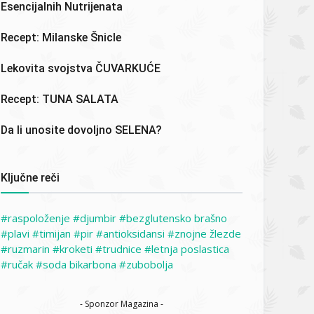
Esencijalnih Nutrijenata
Recept: Milanske Šnicle
Lekovita svojstva ČUVARKUĆE
Recept: TUNA SALATA
Da li unosite dovoljno SELENA?
Ključne reči
raspoloženje
djumbir
bezglutensko brašno
plavi
timijan
pir
antioksidansi
znojne žlezde
ruzmarin
kroketi
trudnice
letnja poslastica
ručak
soda bikarbona
zubobolja
- Sponzor Magazina -