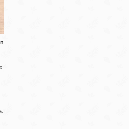
an
je
a,
e