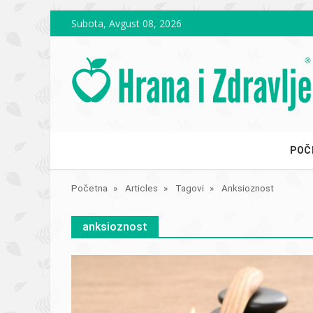
Skip to main content
Subota, Avgust 08, 2026
POČ
Početna
Articles
Tagovi
Anksioznost
anksioznost