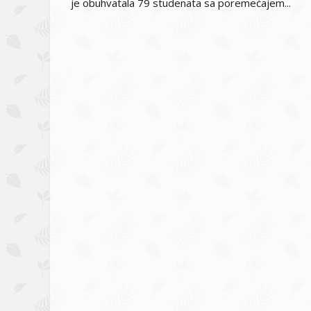
je obuhvatala 79 studenata sa poremećajem...