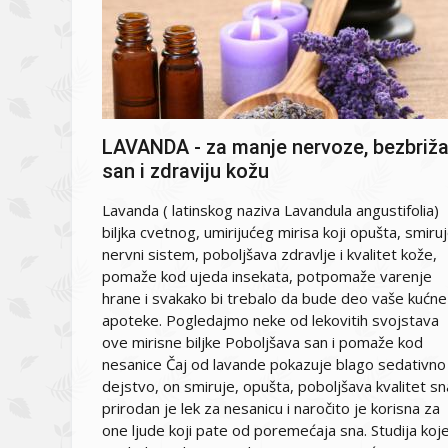
LAVANDA - za manje nervoze, bezbriž
san i zdraviju kožu
Lavanda ( latinskog naziva Lavandula angustifolia)
biljka cvetnog, umirijućeg mirisa koji opušta, smiru
nervni sistem, poboljšava zdravlje i kvalitet kože,
pomaže kod ujeda insekata, potpomaže varenje
hrane i svakako bi trebalo da bude deo vaše kućne
apoteke. Pogledajmo neke od lekovitih svojstava
ove mirisne biljke Poboljšava san i pomaže kod
nesanice Čaj od lavande pokazuje blago sedativno
dejstvo, on smiruje, opušta, poboljšava kvalitet sn
prirodan je lek za nesanicu i naročito je korisna za
one ljude koji pate od poremećaja sna. Studija koj