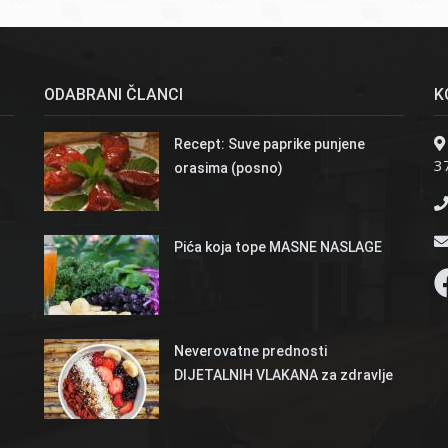
ODABRANI ČLANCI
K
Recept: Suve paprike punjene
37
orasima (posno)
Pića koja tope MASNE NASLAGE
Neverovatne prednosti
DIJETALNIH VLAKANA za zdravlje