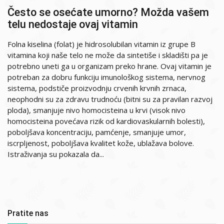
Često se osećate umorno? Možda vašem
telu nedostaje ovaj vitamin
Folna kiselina (folat) je hidrosolubilan vitamin iz grupe B
vitamina koji naše telo ne može da sintetiše i skladišti pa je
potrebno uneti ga u organizam preko hrane. Ovaj vitamin je
potreban za dobru funkciju imunološkog sistema, nervnog
sistema, podstiče proizvodnju crvenih krvnih zrnaca,
neophodni su za zdravu trudnoću (bitni su za pravilan razvoj
ploda), smanjuje nivo homocisteina u krvi (visok nivo
homocisteina povećava rizik od kardiovaskularnih bolesti),
poboljšava koncentraciju, pamćenje, smanjuje umor,
iscrpljenost, poboljšava kvalitet kože, ublažava bolove.
Istraživanja su pokazala da...
Pratite nas