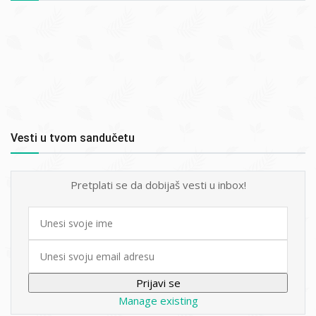
Vesti u tvom sandučetu
Pretplati se da dobijaš vesti u inbox!
First
name
Email
Manage existing