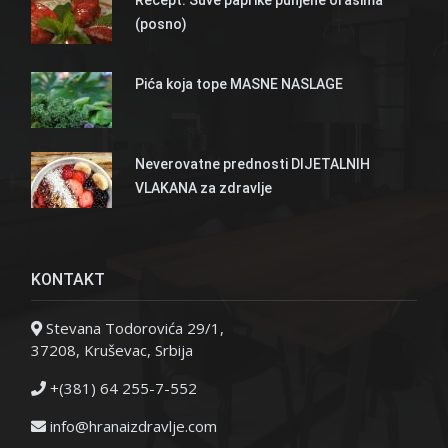
(posno)
Pića koja tope MASNE NASLAGE
Neverovatne prednosti DIJETALNIH
VLAKANA za zdravlje
KONTAKT
Stevana Todorovića 29/1,
37208, Kruševac, Srbija
+(381) 64 255-7-552
info@hranaizdravlje.com