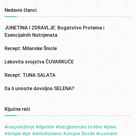
Nedavni članci
JUNETINA I ZDRAVLJE: Bogatstvo Proteina i
Esencijalnih Nutrijenata
Recept: Milanske Šnicle
Lekovita svojstva ČUVARKUĆE
Recept: TUNA SALATA
Da li unosite dovoljno SELENA?
Ključne reči
raspoloženje
djumbir
bezglutensko brašno
plavi
timijan
pir
antioksidansi
znojne žlezde
ruzmarin