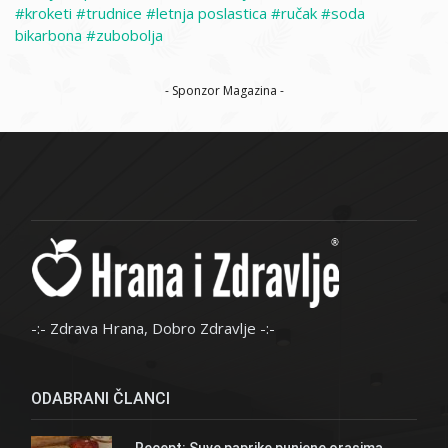
kroketi
trudnice
letnja poslastica
ručak
soda
bikarbona
zubobolja
- Sponzor Magazina -
-:- Zdrava Hrana, Dobro Zdravlje -:-
ODABRANI ČLANCI
Recept: Suve paprike punjene orasima