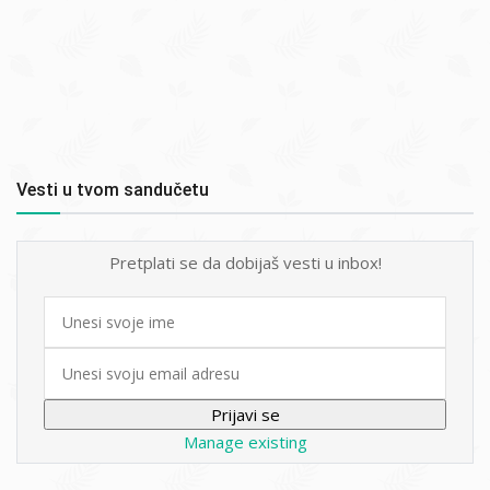
Vesti u tvom sandučetu
Pretplati se da dobijaš vesti u inbox!
First
name
Email
Manage existing