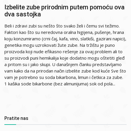
Izbelite zube prirodnim putem pomoću ova
dva sastojka
Beli i zdravi zubi su nešto što svako želi i čemu svi težimo.
Faktori kao što su neredovna oralna higijena, pušenje, hrana
koju konzumiramo (crni čaj, kafa, vino, slatkiši, gazirani napici),
genetika mogu uzrokovati žute zube. Na tržištu je puno
proizvoda koji nude efikasno rešenje za ovaj problem ali to
su proizvodi puni hemikalija koje dodatno mogu oštetiti gleđ
a pritom su i jako skupi. U današnjem članku predstavljamo
vam kako da na prirodan način izbelite zube kod kuće Sve što
vam je potrebno su soda bikarbona, limun i četkica za zube.
1 kašika sode bikarbone (bez alimunijuma) sok od pola...
Pratite nas