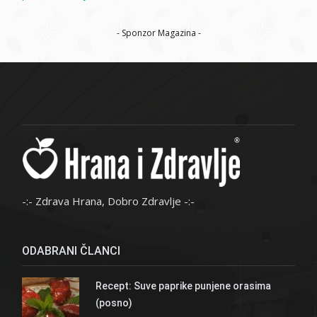
- Sponzor Magazina -
-:- Zdrava Hrana, Dobro Zdravlje -:-
ODABRANI ČLANCI
Recept: Suve paprike punjene orasima
(posno)