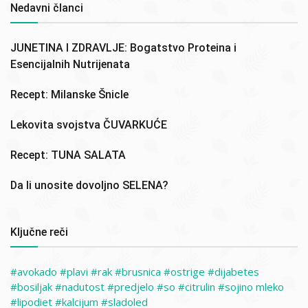
Nedavni članci
JUNETINA I ZDRAVLJE: Bogatstvo Proteina i
Esencijalnih Nutrijenata
Recept: Milanske Šnicle
Lekovita svojstva ČUVARKUĆE
Recept: TUNA SALATA
Da li unosite dovoljno SELENA?
Ključne reči
avokado
plavi
rak
brusnica
ostrige
dijabetes
bosiljak
nadutost
predjelo
so
citrulin
sojino mleko
lipodiet
kalcijum
sladoled